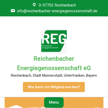
Skip
D-97702 Reichenbach
to
info@reichenbacher-energiegenossenschaft.de
content
Reichenbacher
Energiegenossenschaft eG
Reichenbach, Stadt Münnerstadt, Unterfranken, Bayern
Wie kann ich Mitglied werden?
Menu