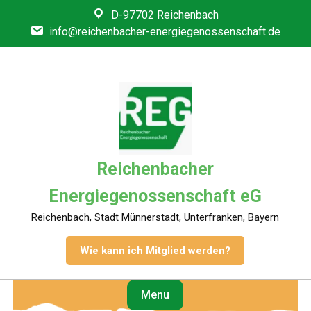
Skip
D-97702 Reichenbach
to
info@reichenbacher-energiegenossenschaft.de
content
Reichenbacher
Energiegenossenschaft eG
Reichenbach, Stadt Münnerstadt, Unterfranken, Bayern
Wie kann ich Mitglied werden?
Menu