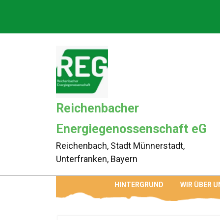
Skip
to
content
Reichenbacher
Energiegenossenschaft eG
Reichenbach, Stadt Münnerstadt,
Unterfranken, Bayern
HINTERGRUND
WIR ÜBER U